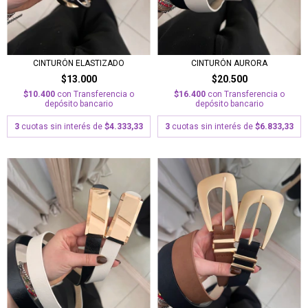
CINTURÓN ELASTIZADO
CINTURÓN AURORA
$13.000
$20.500
$10.400
con
Transferencia o
$16.400
con
Transferencia o
depósito bancario
depósito bancario
3
cuotas sin interés de
$4.333,33
3
cuotas sin interés de
$6.833,33