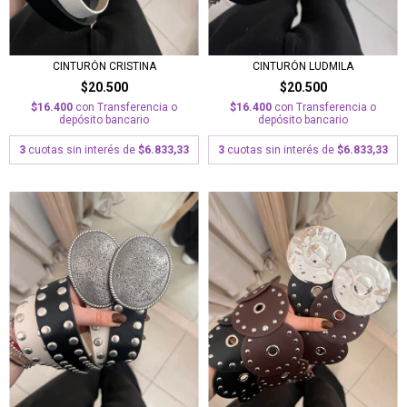
CINTURÓN CRISTINA
CINTURÓN LUDMILA
$20.500
$20.500
$16.400
con
Transferencia o
$16.400
con
Transferencia o
depósito bancario
depósito bancario
3
cuotas sin interés de
$6.833,33
3
cuotas sin interés de
$6.833,33