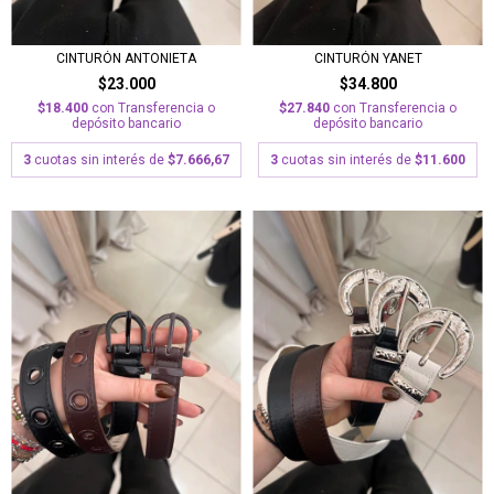
CINTURÓN ANTONIETA
CINTURÓN YANET
$23.000
$34.800
$18.400
con
Transferencia o
$27.840
con
Transferencia o
depósito bancario
depósito bancario
3
cuotas sin interés de
$7.666,67
3
cuotas sin interés de
$11.600