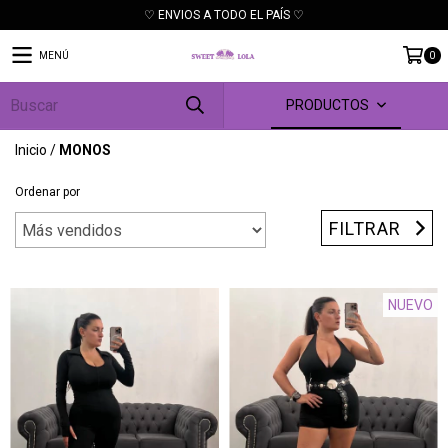
♡ ENVIOS A TODO EL PAÍS ♡
MENÚ
0
PRODUCTOS
Inicio
/
MONOS
Ordenar por
FILTRAR
NUEVO