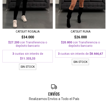
CATSUIT RUNA
CATSUIT ROSALIA
$26.000
$34.000
$20.800
con
Transferencia o
$27.200
con
Transferencia o
depósito bancario
depósito bancario
3
cuotas sin interés de
$8.666,67
3
cuotas sin interés de
$11.333,33
SIN STOCK
SIN STOCK
ENVÍOS
Realizamos Envíos a Todo el País