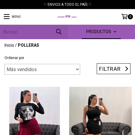
♡ ENVIOS A TODO EL PAÍS ♡
MENÚ
0
PRODUCTOS
Inicio
/
POLLERAS
Ordenar por
FILTRAR