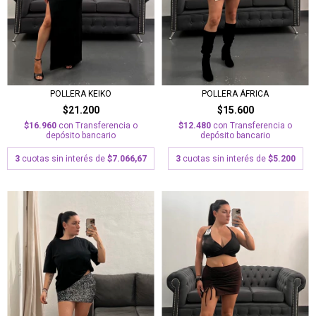
POLLERA ÁFRICA
POLLERA KEIKO
$15.600
$21.200
$12.480
con
Transferencia o
$16.960
con
Transferencia o
depósito bancario
depósito bancario
3
cuotas sin interés de
$5.200
3
cuotas sin interés de
$7.066,67