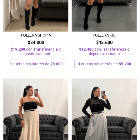
POLLERA KIO
POLLERA SHOPIA
$15.600
$24.000
$12.480
con
Transferencia o
$19.200
con
Transferencia o
depósito bancario
depósito bancario
3
cuotas sin interés de
$5.200
3
cuotas sin interés de
$8.000