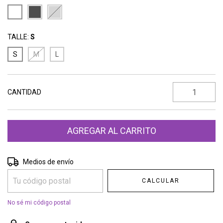
TALLE:
S
S
M
L
CANTIDAD
Entregas para el CP:
CAMBIAR CP
Medios de envío
CALCULAR
No sé mi código postal