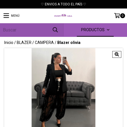
♡ ENVIOS A TODO EL PAÍS ♡
MENÚ
0
PRODUCTOS
Inicio
/
BLAZER / CAMPERA
/
Blazer olivia