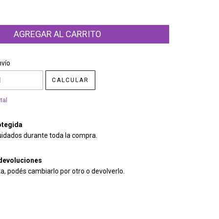
CP:
CAMBIAR CP
nvío
CALCULAR
tal
tegida
uidados durante toda la compra.
devoluciones
ta, podés cambiarlo por otro o devolverlo.