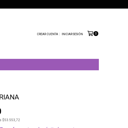
0
CREAR CUENTA
INICIAR SESIÓN
RIANA
0
os
$53.553,72