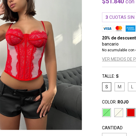
$51.840
con
3
CUOTAS SIN
20% de descuen
bancario
No acumulable con 
VER MEDIOS DE 
TALLE:
S
S
M
L
COLOR:
ROJO
CANTIDAD