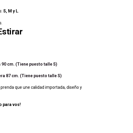
s:
S, M y L
.
s.
stirar
90 cm. (Tiene puesto talle S)
a 87 cm. (Tiene puesto talle S)
 prenda que une calidad importada, diseño y
o para vos!