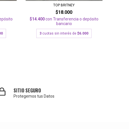
TOP BRITNEY
$18.000
epósito
$14.400
con
Transferencia o depósito
$11.60
bancario
00
3
cuotas sin interés de
$6.000
3
cu
SITIO SEGURO
Protegemos tus Datos