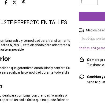
JUSTE PERFECTO EN TALLES
Entregas para el 
Medios de e
combina estilo y comodidad para transformar tu
 talles
S, M y L
, está diseñado para adaptarse a
No sé mi código pos
ajuste impecable.
rior
Compra pro
Tus datos c
calidad que garantizan durabilidad y confort. Su
a sin sacrificar la comodidad durante todo el día
Cambios y 
Si no te gus
o
o, ideal para combinar con prendas formales o
 aportan un estilo único que no puede faltar en