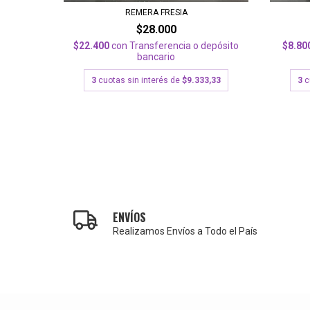
REMERA FRESIA
$28.000
$22.400
con
Transferencia o depósito
$8.80
depósito
bancario
3
cuotas sin interés de
$9.333,33
3
c
200
ENVÍOS
Realizamos Envíos a Todo el País