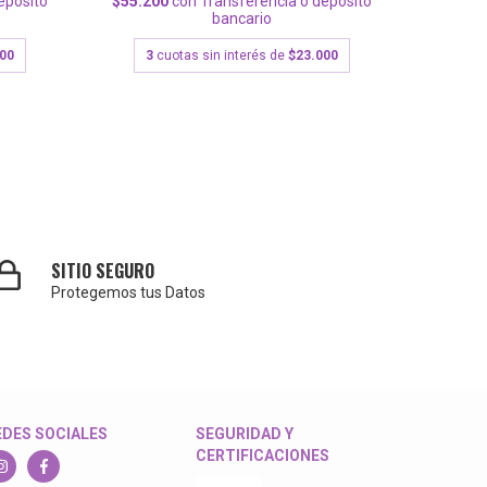
epósito
$55.200
con
Transferencia o depósito
$62.40
bancario
500
3
cuotas sin interés de
$23.000
3
c
SITIO SEGURO
Protegemos tus Datos
EDES SOCIALES
SEGURIDAD Y
CERTIFICACIONES