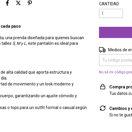
CANTIDAD
n cada paso
ta
, una prenda diseñada para quienes buscan
n talles
S, M y L
, este pantalón es ideal para
Entregas para el 
Medios de e
de alta calidad que aporta estructura y
No sé mi código pos
día.
rtad de movimiento y un look moderno y
Compra pro
Tus datos c
 cuerpo, garantizando un ajuste cómodo y
sas o tops para un outfit formal o casual según
Cambios y 
Si no te gus