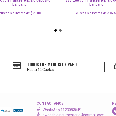
$37.200
con
Transferencia o d
00
con
Transferencia o depósito
bancario
bancario
3
cuotas sin interés de
$15.
cuotas sin interés de
$21.000
TODOS LOS MEDIOS DE PAGO
Hasta 12 Cuotas
CONTACTANOS
R
WhatsApp 1123083549
sweetlolaindumentaria@hotmail.com