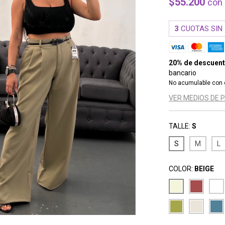
$55.200
con
3
CUOTAS SIN
20% de descuen
bancario
No acumulable con 
VER MEDIOS DE 
TALLE:
S
S
M
L
COLOR:
BEIGE