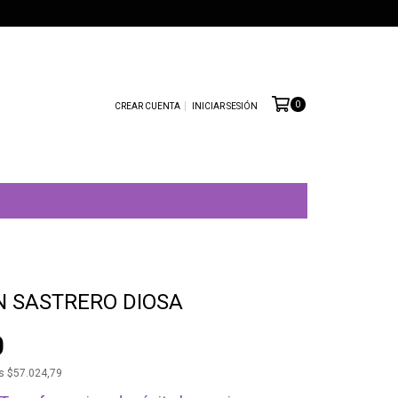
0
CREAR CUENTA
INICIAR SESIÓN
 SASTRERO DIOSA
0
os
$57.024,79