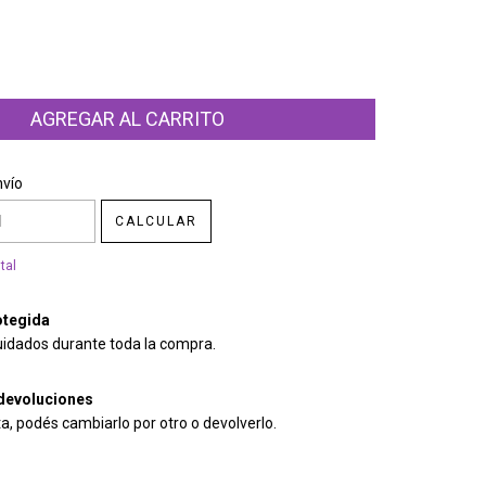
CP:
CAMBIAR CP
nvío
CALCULAR
tal
tegida
uidados durante toda la compra.
devoluciones
ta, podés cambiarlo por otro o devolverlo.