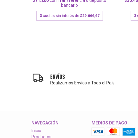
depósito
$71.200
con
Transferencia o depósito
$50.4
bancario
000
3
cuotas sin interés de
$29.666,67
3
ENVÍOS
Realizamos Envíos a Todo el País
NAVEGACIÓN
MEDIOS DE PAGO
Inicio
Productos