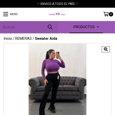
♡ ENVIOS A TODO EL PAÍS ♡
MENÚ
0
PRODUCTOS
Inicio
/
REMERAS
/
Sweater Aida