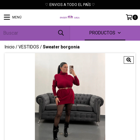
♡ ENVIOS A TODO EL PAÍS ♡
MENÚ
0
PRODUCTOS
Inicio
/
VESTIDOS
/
Sweater borgonia