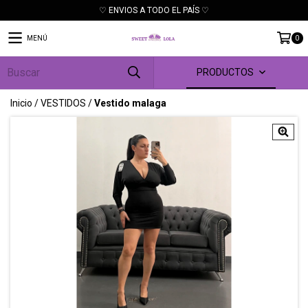
♡ ENVIOS A TODO EL PAÍS ♡
MENÚ
0
PRODUCTOS
Inicio
/
VESTIDOS
/
Vestido malaga