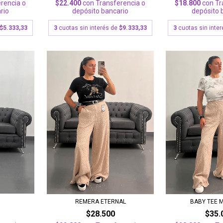
rencia o
$22.400
con
Transferencia o
$18.800
con
Tr
rio
depósito bancario
depósito 
$5.333,33
3
cuotas sin interés de
$9.333,33
3
cuotas sin inte
BABY TEE 
REMERA ETERNAL
$35.
$28.500