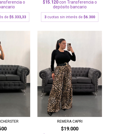
ansferencia o
$15.120
con
Transferencia o
bancario
depósito bancario
rés de
$5.333,33
3
cuotas sin interés de
$6.300
REMERA CAPRI
NCHERSTER
$19.000
500