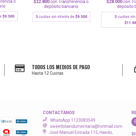
rencia o
$28.000
con
Tr
$22.800
con
Transferencia o
rio
depósito 
depósito bancario
de
$9.500
3
cuotas sin
3
cuotas sin interés de
$9.500
$11.66
TODOS LOS MEDIOS DE PAGO
Hasta 12 Cuotas
CONTACTANOS
R
WhatsApp 1123083549
sweetlolaindumentaria@hotmail.com
José Manuel Estrada 115, Haedo,
S