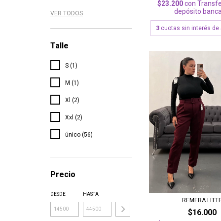
$23.200
con
Transfe
depósito banca
VER TODOS
3
cuotas sin interés de
Talle
S (1)
M (1)
Xl (2)
Xxl (2)
único (56)
Precio
DESDE
HASTA
REMERA LITT
$16.000