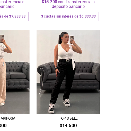
$15.200
con
Transferencia o
ansferencia o
depósito bancario
bancario
3
cuotas sin interés de
$6.333,33
rés de
$7.833,33
MARIPOSA
TOP SIBELL
000
$14.500