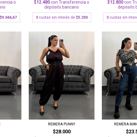
rencia o
$12.800
con
Tr
$12.480
con
Transferencia o
rio
depósito 
depósito bancario
$9.666,67
3
cuotas sin inte
3
cuotas sin interés de
$5.200
E
REMERA PUNNY
REMERA MA
$28.000
$23.