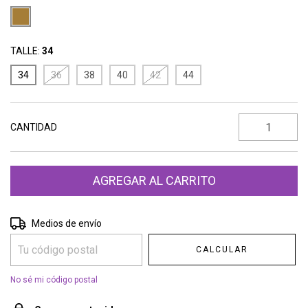
TALLE:
34
34
36
38
40
42
44
CANTIDAD
Entregas para el CP:
CAMBIAR CP
Medios de envío
CALCULAR
No sé mi código postal