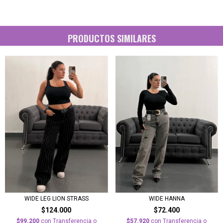
PRODUCTOS SIMILARES
WIDE LEG LION STRASS
WIDE HANNA
$124.000
$72.400
$99.200
con
Transferencia o
$57.920
con
Transferencia o