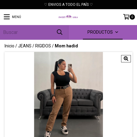
♡ ENVIOS A TODO EL PAÍS ♡
MENÚ
0
PRODUCTOS
Inicio
/
JEANS
/
RIGIDOS
/
Mom hadid