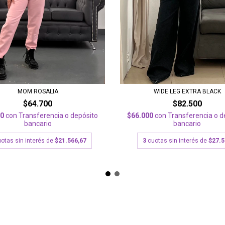
MOM ROSALIA
WIDE LEG EXTRA BLACK
$64.700
$82.500
60
con
Transferencia o depósito
$66.000
con
Transferencia o d
bancario
bancario
otas sin interés de
$21.566,67
3
cuotas sin interés de
$27.