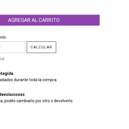
CP:
CAMBIAR CP
nvío
CALCULAR
tal
tegida
uidados durante toda la compra.
devoluciones
ta, podés cambiarlo por otro o devolverlo.