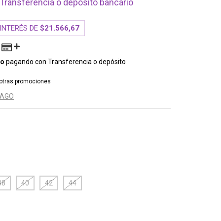
Transferencia o depósito bancario
 INTERÉS DE
$21.566,67
to
pagando con Transferencia o depósito
otras promociones
PAGO
38
40
42
44