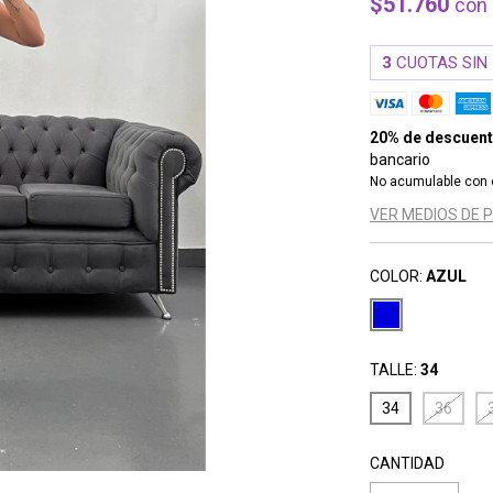
$51.760
con
3
CUOTAS SIN
20% de descuen
bancario
No acumulable con 
VER MEDIOS DE 
COLOR:
AZUL
TALLE:
34
34
36
CANTIDAD