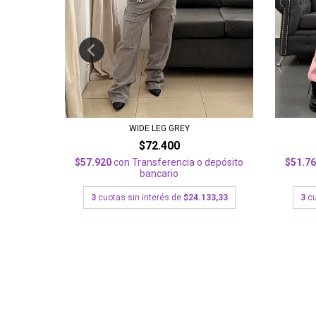
WIDE LEG GREY
$72.400
$57.920
con
Transferencia o depósito
depósito
$51.7
bancario
3
cuotas sin interés de
$24.133,33
33,33
3
cu