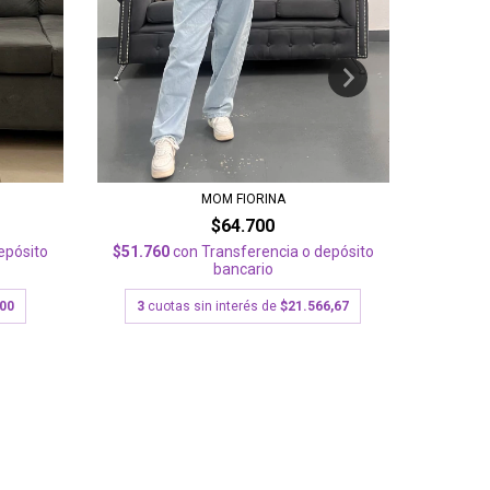
MOM FIORINA
$64.700
$51.760
con
Transferencia o depósito
epósito
$57.92
bancario
3
cuotas sin interés de
$21.566,67
500
3
cu