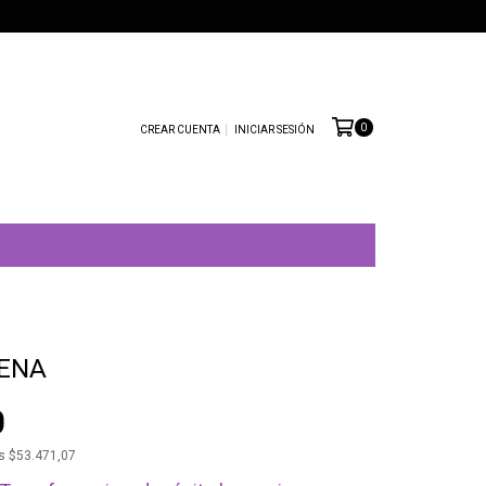
0
CREAR CUENTA
INICIAR SESIÓN
ENA
0
os
$53.471,07