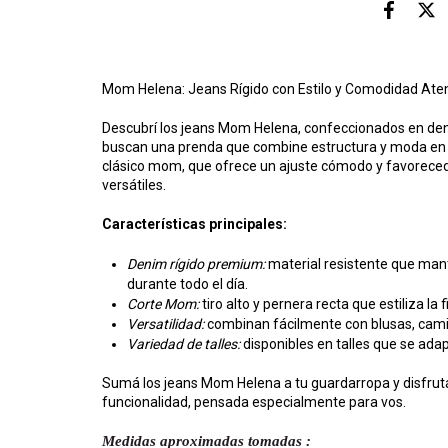
Mom Helena: Jeans Rígido con Estilo y Comodidad At
Descubrí los jeans Mom Helena, confeccionados en denim
buscan una prenda que combine estructura y moda en un
clásico mom, que ofrece un ajuste cómodo y favorecedor
versátiles.
Características principales:
Denim rígido premium:
material resistente que mant
durante todo el día.
Corte Mom:
tiro alto y pernera recta que estiliza la
Versatilidad:
combinan fácilmente con blusas, cami
Variedad de talles:
disponibles en talles que se adap
Sumá los jeans Mom Helena a tu guardarropa y disfrutá
funcionalidad, pensada especialmente para vos.
Medidas aproximadas tomadas :