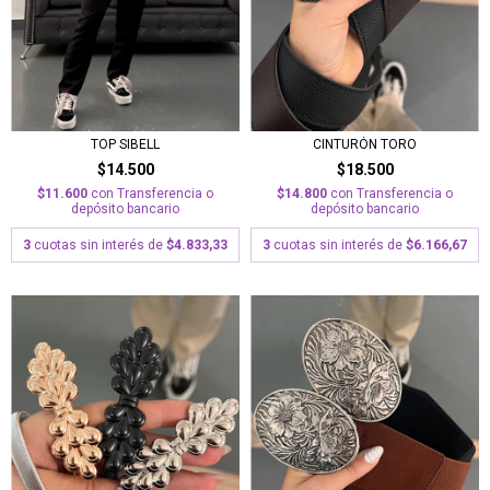
CINTURÓN TORO
TOP SIBELL
$18.500
$14.500
$14.800
con
Transferencia o
$11.600
con
Transferencia o
depósito bancario
depósito bancario
3
cuotas sin interés de
$6.166,67
3
cuotas sin interés de
$4.833,33