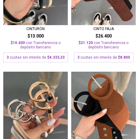
CINTURÓN
CINTO FAJA
$13.000
$26.400
$10.400
con
Transferencia o
$21.120
con
Transferencia o
depósito bancario
depósito bancario
3
cuotas sin interés de
$4.333,33
3
cuotas sin interés de
$8.800