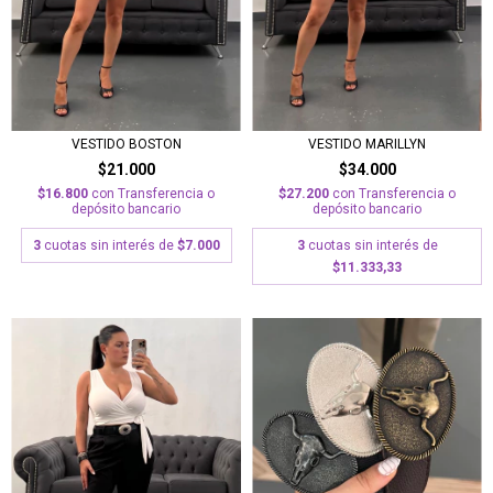
VESTIDO BOSTON
VESTIDO MARILLYN
$21.000
$34.000
$16.800
con
Transferencia o
$27.200
con
Transferencia o
depósito bancario
depósito bancario
3
cuotas sin interés de
$7.000
3
cuotas sin interés de
$11.333,33