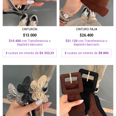
CINTURÓN
CINTURO FAJA
$13.000
$26.400
$10.400
con
Transferencia o
$21.120
con
Transferencia o
depósito bancario
depósito bancario
3
cuotas sin interés de
$4.333,33
3
cuotas sin interés de
$8.800