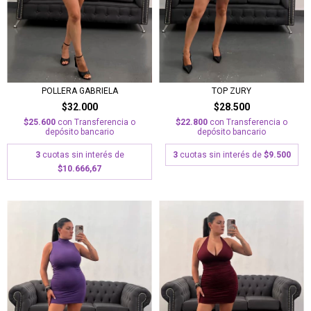
TOP ZURY
POLLERA GABRIELA
$28.500
$32.000
$22.800
con
Transferencia o
$25.600
con
Transferencia o
depósito bancario
depósito bancario
3
cuotas sin interés de
$9.500
3
cuotas sin interés de
$10.666,67