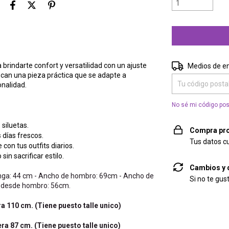
Entregas para el 
rindarte confort y versatilidad con un ajuste
Medios de e
uscan una pieza práctica que se adapte a
onalidad.
No sé mi código pos
siluetas.
Compra pro
 días frescos.
Tus datos c
con tus outfits diarios.
in sacrificar estilo.
Cambios y 
nga: 44 cm - Ancho de hombro: 69cm - Ancho de
Si no te gus
o desde hombro: 56cm.
 110 cm. (Tiene puesto talle unico)
a 87 cm. (Tiene puesto talle unico)