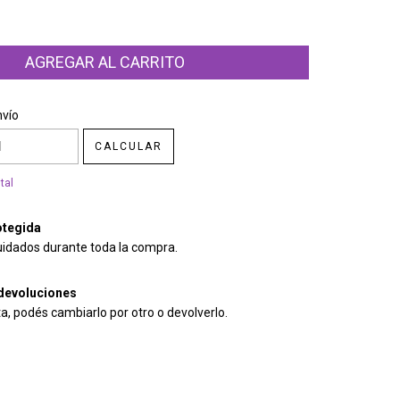
CP:
CAMBIAR CP
nvío
CALCULAR
tal
tegida
uidados durante toda la compra.
devoluciones
ta, podés cambiarlo por otro o devolverlo.