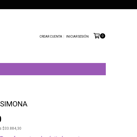
0
CREAR CUENTA
INICIAR SESIÓN
 SIMONA
0
os
$33.884,30