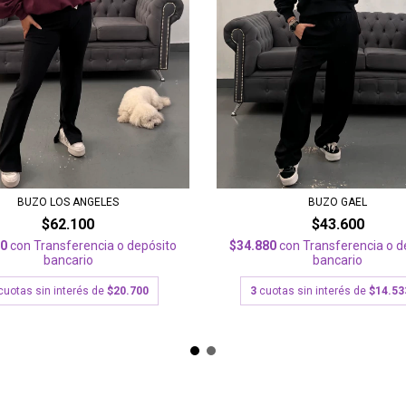
BUZO LOS ANGELES
BUZO GAEL
$62.100
$43.600
80
con
Transferencia o depósito
$34.880
con
Transferencia o d
bancario
bancario
cuotas sin interés de
$20.700
3
cuotas sin interés de
$14.53