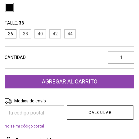
TALLE:
36
36
38
40
42
44
CANTIDAD
Entregas para el CP:
CAMBIAR CP
Medios de envío
CALCULAR
No sé mi código postal