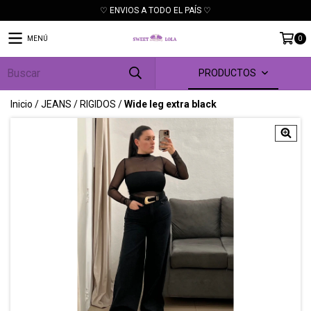
♡ ENVIOS A TODO EL PAÍS ♡
MENÚ
0
PRODUCTOS
Inicio
/
JEANS
/
RIGIDOS
/
Wide leg extra black